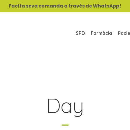
Faci la seva comanda a través de
WhatsApp
!
SPD
Farmàcia
Paci
Day