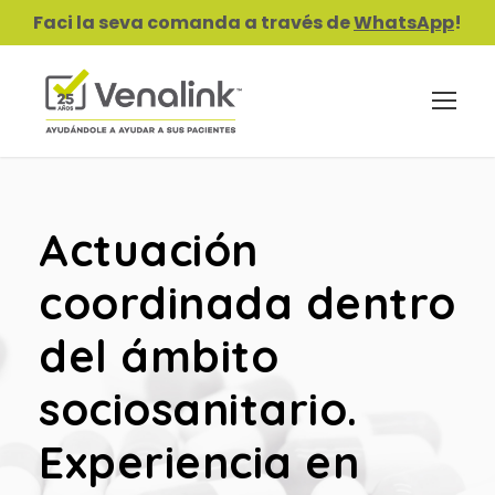
Faci la seva comanda a través de
WhatsApp
!
Actuación
coordinada dentro
del ámbito
sociosanitario.
Experiencia en