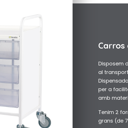
Carros
Disposem de
al transpo
Dispensado
per a facili
amb material
Tenim 2 for
grans (de 7