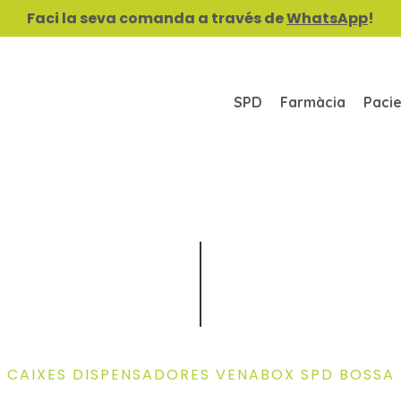
Faci la seva comanda a través de
WhatsApp
!
SPD
Farmàcia
Paci
CAIXES DISPENSADORES VENABOX SPD BOSSA