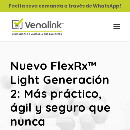
Faci la seva comanda a través de
WhatsApp
!
Nuevo FlexRx™
Light Generación
2: Más práctico,
ágil y seguro que
nunca