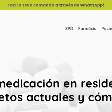
Faci la seva comanda a través de
WhatsApp
!
SPD
Farmàcia
Paci
medicación en resid
 retos actuales y có