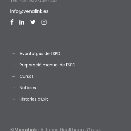
Tel. +34 932 059 435
info@venalink.es
Avantatges de l’SPD
Preparació manual de l’SPD
Cursos
Notícies
Històries d’Éxit
© Venalink
· A Jones Healthcare Group