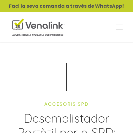
Faci la seva comanda a través de
WhatsApp
!
ACCESORIS SPD
Desemblistador
Portàtil per a SPD: