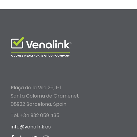
Plaça de la Vila 26, 1-1
Santa Coloma de Gramenet
08922 Barcelona, Spain
Tel. +34 932 059 435
info@venalink.es