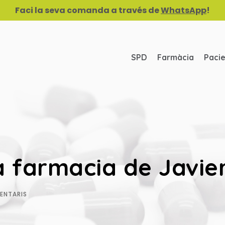
Faci la seva comanda a través de
WhatsApp
!
SPD
Farmàcia
Paci
a farmacia de Javier
ENTARIS