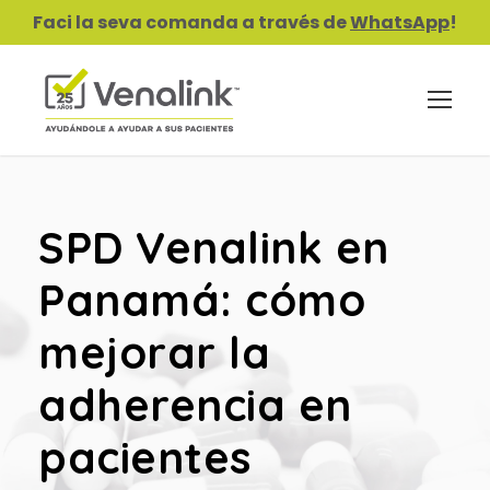
Faci la seva comanda a través de
WhatsApp
!
SPD Venalink en
Panamá: cómo
mejorar la
adherencia en
pacientes