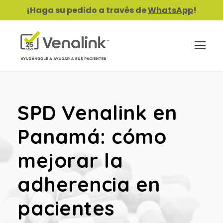
¡Haga su pedido a través de
WhatsApp
!
SPD Venalink en
Panamá: cómo
mejorar la
adherencia en
pacientes