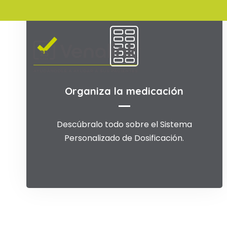
Organiza la medicación
Organiza la medicación
La mejor forma de reacondicionar y
Descúbralo todo sobre el Sistema
Personalizado de Dosificación.
organizar los medicamentos.