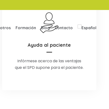
otros
Formación
Blog
Contacto
Ayuda al paciente
Ayuda al paciente
La mejor forma de reacondicionar y
Infórmese acerca de las ventajas
que el SPD supone para el paciente.
organizar los medicamentos.