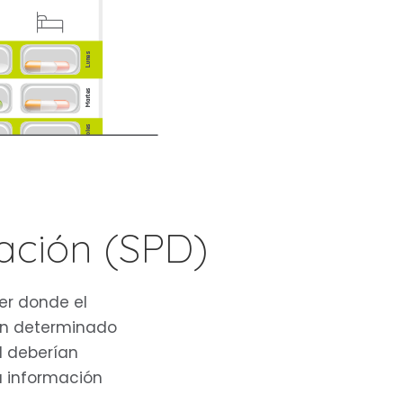
ación (SPD)
ter donde el
un determinado
l deberían
a información