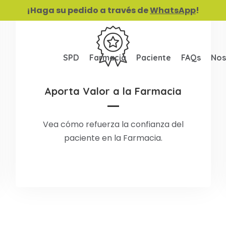
¡Haga su pedido a través de
WhatsApp
!
SPD
Farmacia
Paciente
FAQs
Nos
Aporta Valor a la Farmacia
Aporta Valor a la Farmacia
La mejor forma de reacondicionar y
Vea cómo refuerza la confianza del
organizar los medicamentos.
paciente en la Farmacia.