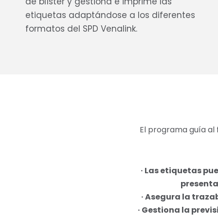
de blíster y gestiona e imprime las
etiquetas adaptándose a los diferentes
formatos del SPD Venalink.
El programa guía al
· Las etiquetas pu
presenta
· Asegura la traz
· Gestiona la previ