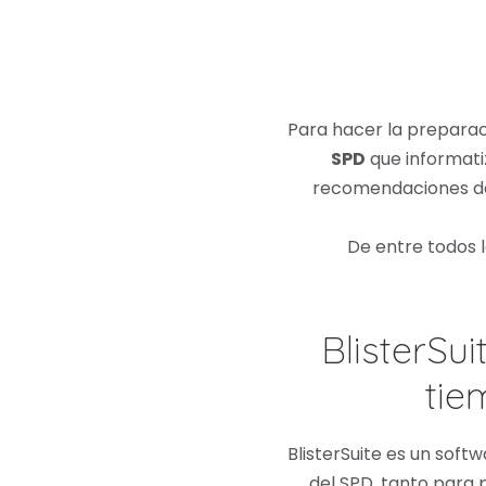
Para hacer la preparaci
SPD
que informati
recomendaciones de l
De entre todos 
BlisterSui
tie
BlisterSuite es un sof
del SPD, tanto para 