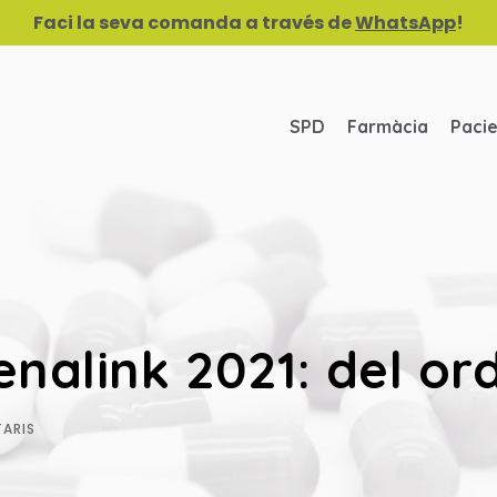
Faci la seva comanda a través de
WhatsApp
!
SPD
Farmàcia
Paci
nalink 2021: del or
ARIS