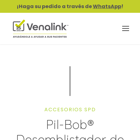
¡Haga su pedido a través de
WhatsApp
!
ACCESORIOS SPD
Pil-Bob®
Desemblistador de